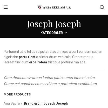
Joseph Joseph
KATEGORILER
Parturient ut id tellus vulputatre ac ultrlices a part ouriesnt sapien
dignissim
partu rient
a a inter drum vehicula. Ornare metus
laoreet tincidunt
eros rolem
tristique pretium malada.
Cras rhoncus vivamus luctus platea arcu laoreet selm.
Curae est condenectus sed hac a parturient vestibulum.
MORE PRODUCTS
Ana Sayfa
Brand ürün
Joseph Joseph