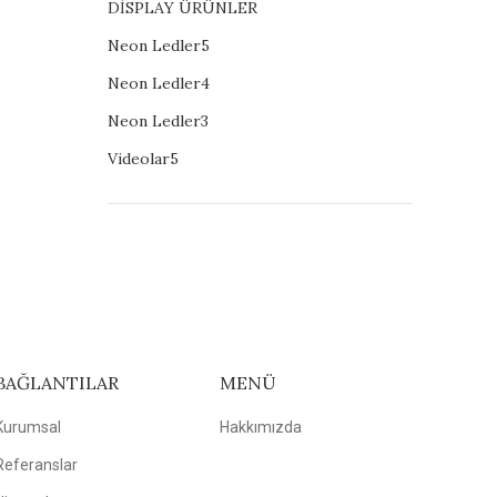
DİSPLAY ÜRÜNLER
Neon Ledler5
Neon Ledler4
Neon Ledler3
Videolar5
BAĞLANTILAR
MENÜ
Kurumsal
Hakkımızda
Referanslar