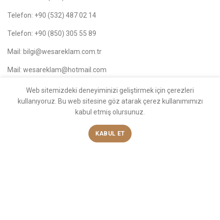
Telefon: +90 (532) 487 02 14
Telefon: +90 (850) 305 55 89
Mail: bilgi@wesareklam.com.tr
Mail: wesareklam@hotmail.com
Web sitemizdeki deneyiminizi geliştirmek için çerezleri
BLOG
kullanıyoruz. Bu web sitesine göz atarak çerez kullanımımızı
kabul etmiş olursunuz.
MAĞAZAMIZ
KABUL ET
BAĞLANTILAR
MENÜ
CVSLED
2024 Yılında
CVSLED
. Tarafından Yapıldı.