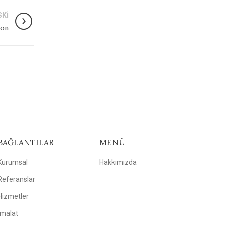
SKI
on
BAĞLANTILAR
MENÜ
Kurumsal
Hakkımızda
Referanslar
Hizmetler
İmalat