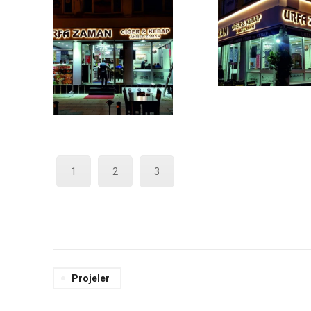
Previous
Next
1
2
3
Projeler