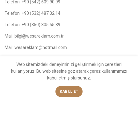
Telefon: +90 (542) 609 90 99
Telefon: +90 (532) 487 02 14
Telefon: +90 (850) 305 55 89
Mail: bilgi@wesareklam.com.tr
Mail: wesareklam@hotmail.com
BLOG
Web sitemizdeki deneyiminizi geliştirmek için çerezleri
kullanıyoruz. Bu web sitesine göz atarak çerez kullanımımızı
kabul etmiş olursunuz.
MAĞAZAMIZ
KABUL ET
BAĞLANTILAR
MENÜ
CVSLED
2024 Yılında
CVSLED
. Tarafından Yapıldı.