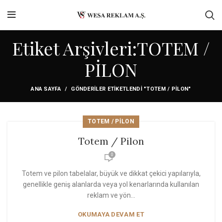
Etiket Arşivleri:TOTEM /
PİLON
ANA SAYFA
GÖNDERILER ETIKETLENDI "TOTEM / PİLON"
TOTEM / PİLON
Totem / Pilon
0
Totem ve pilon tabelalar, büyük ve dikkat çekici yapılarıyla,
genellikle geniş alanlarda veya yol kenarlarında kullanılan
reklam ve yön...
OKUMAYA DEVAM ET